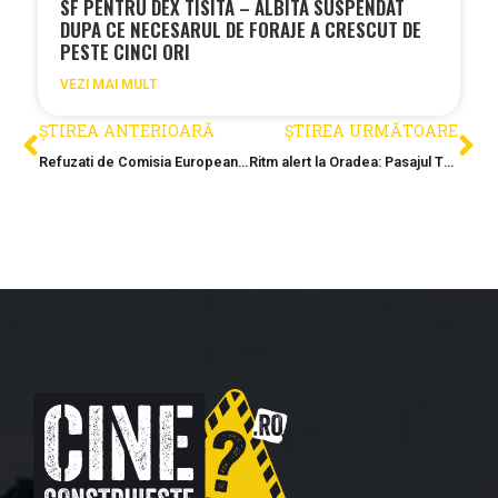
SF PENTRU DEX TISITA – ALBITA SUSPENDAT
DUPA CE NECESARUL DE FORAJE A CRESCUT DE
PESTE CINCI ORI
VEZI MAI MULT
ȘTIREA ANTERIOARĂ
ȘTIREA URMĂTOARE
Refuzati de Comisia Europeana, dar cu autorizatia in mana: Cum a ajuns M6 Nord o gaura neagra finantata exclusiv din imprumuturi
Ritm alert la Oradea: Pasajul Tram-Train a ajuns la 55% in doar patru luni, in ciuda celor 24 km de cabluri relocate