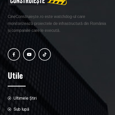
CineConstruiește.ro este watchdog-ul care
monitorizează proiectele de infrastructură din România
și companiile care le execută.
Utile
Ultimele Știri
Sub lupă