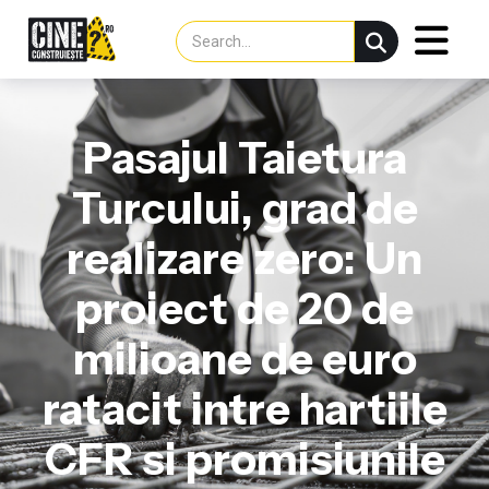
Pasajul Taietura
Turcului, grad de
realizare zero: Un
proiect de 20 de
milioane de euro
ratacit intre hartiile
CFR si promisiunile