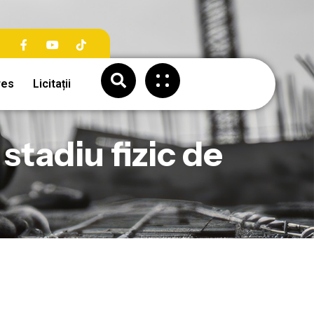
res
Licitații
stadiu fizic de