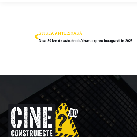
ȘTIREA ANTERIOARĂ
Doar 80 km de autostrada/drum expres inaugurati în 2025