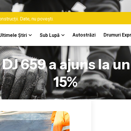
nstrucții. Date, nu povești.
Autostrăzi
Drumuri Exp
Ultimele Știri
Sub Lupă
J 659 a ajuns la un 
15%