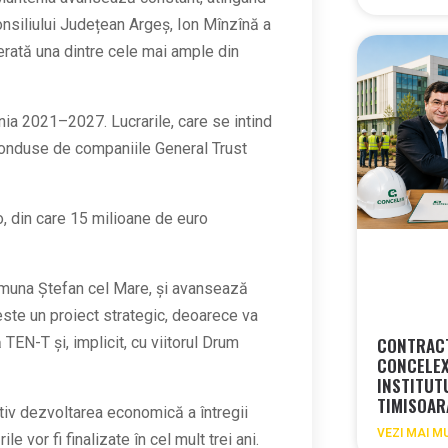
nsiliului Județean Argeș, Ion Mînzînă a
derată una dintre cele mai ample din
ia 2021–2027. Lucrarile, care se intind
i conduse de companiile General Trust
o, din care 15 milioane de euro
comuna Ștefan cel Mare, și avansează
ste un proiect strategic, deoarece va
CONTRACT
EN-T și, implicit, cu viitorul Drum
CONCELEX
INSTITUT
TIMISOA
iv dezvoltarea economică a întregii
VEZI MAI M
 vor fi finalizate în cel mult trei ani.