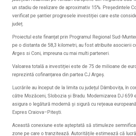
un stadiu de realizare de aproximativ 15%. Președintele Co
verificat pe șantier progresele investiției care este consi
județ.
Proiectul este finanțat prin Programul Regional Sud-Munten
pe o distanta de 58,3 kilometri, au fost atribuite asocieri
Arges si Coni, impreuna cu mai multi parteneri.
Valoarea totală a investiției este de 75 de milioane de eur
reprezintă cofinanțarea din partea CJ Argeș.
Lucrările au început de la limita cu județul Dâmbovița, în 
către Mozăceni, Slobozia și Bradu. Modernizarea DJ 659 e
asigura o legătură modernă și sigură cu rețeaua europeană T
Expres Craiova–Pitești.
Această conexiune este așteptată să stimuleze semnificat
zone pe care o tranzitează. Autoritățile estimează că lucrările