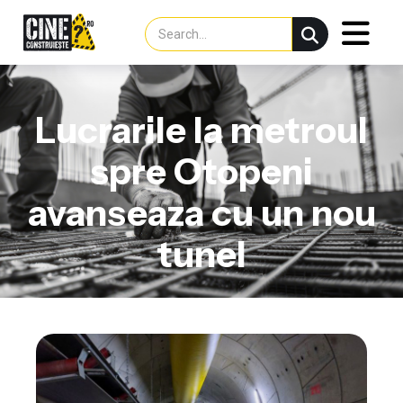
Lucrarile la metroul
spre Otopeni
avanseaza cu un nou
tunel