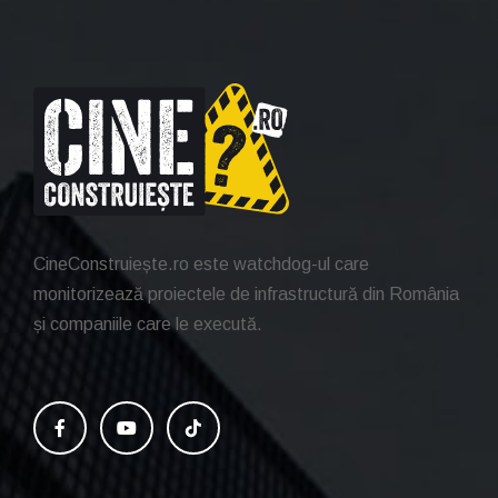
CineConstruiește.ro este watchdog-ul care
monitorizează proiectele de infrastructură din România
și companiile care le execută.