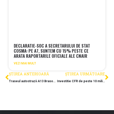
DECLARATIE-SOC A SECRETARULUI DE STAT
COSMA: PE A7, SUNTEM CU 15% PESTE CE
ARATA RAPORTARILE OFICIALE ALE CNAIR
VEZI MAI MULT
ȘTIREA ANTERIOARĂ
ȘTIREA URMĂTOARE
Traseul autostrazii A13 Brasov-Bacau, modificat si prelungit cu 12 kilometri
Investitie CFR de peste 10 miliarde de lei, blocata pe tronsonul Cluj-Oradea