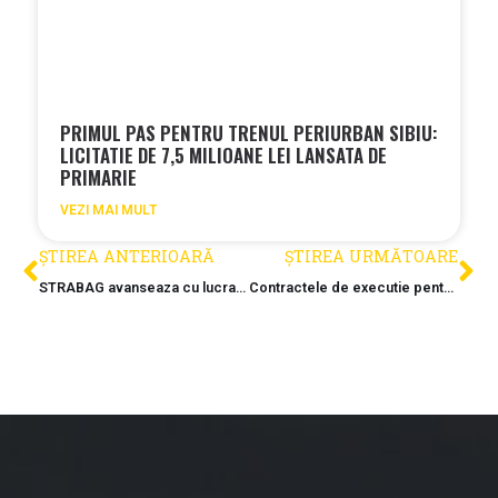
PRIMUL PAS PENTRU TRENUL PERIURBAN SIBIU:
LICITATIE DE 7,5 MILIOANE LEI LANSATA DE
PRIMARIE
VEZI MAI MULT
ȘTIREA ANTERIOARĂ
ȘTIREA URMĂTOARE
STRABAG avanseaza cu lucrarile la The ARC
Contractele de executie pentru ultimele 3 loturi (A8) ar putea fi semnate in mai