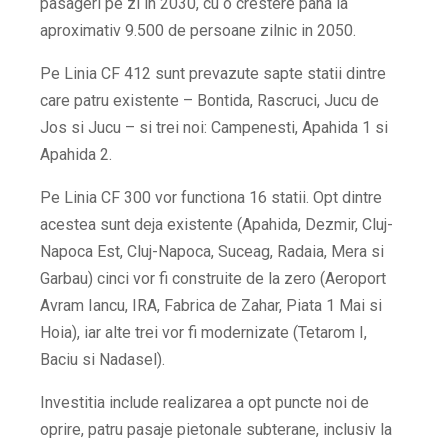
pasageri pe zi in 2030, cu o crestere pana la
aproximativ 9.500 de persoane zilnic in 2050.
Pe Linia CF 412 sunt prevazute sapte statii dintre
care patru existente – Bontida, Rascruci, Jucu de
Jos si Jucu – si trei noi: Campenesti, Apahida 1 si
Apahida 2.
Pe Linia CF 300 vor functiona 16 statii. Opt dintre
acestea sunt deja existente (Apahida, Dezmir, Cluj-
Napoca Est, Cluj-Napoca, Suceag, Radaia, Mera si
Garbau) cinci vor fi construite de la zero (Aeroport
Avram Iancu, IRA, Fabrica de Zahar, Piata 1 Mai si
Hoia), iar alte trei vor fi modernizate (Tetarom I,
Baciu si Nadasel).
Investitia include realizarea a opt puncte noi de
oprire, patru pasaje pietonale subterane, inclusiv la