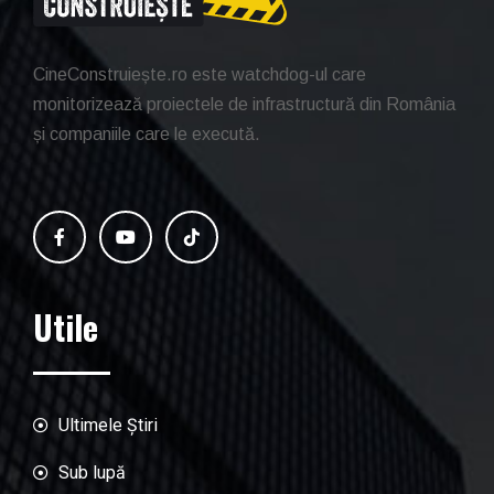
CineConstruiește.ro este watchdog-ul care
monitorizează proiectele de infrastructură din România
și companiile care le execută.
Utile
Ultimele Știri
Sub lupă