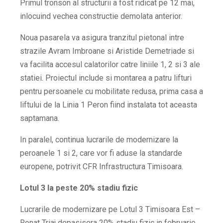
Primul tronson al structurii a fost ridicat pe 12 mai,
inlocuind vechea constructie demolata anterior.
Noua pasarela va asigura tranzitul pietonal intre
strazile Avram Imbroane si Aristide Demetriade si
va facilita accesul calatorilor catre liniile 1, 2 si 3 ale
statiei. Proiectul include si montarea a patru lifturi
pentru persoanele cu mobilitate redusa, prima casa a
liftului de la Linia 1 Peron fiind instalata tot aceasta
saptamana.
In paralel, continua lucrarile de modernizare la
peroanele 1 si 2, care vor fi aduse la standarde
europene, potrivit CFR Infrastructura Timisoara.
Lotul 3 la peste 20% stadiu fizic
Lucrarile de modernizare pe Lotul 3 Timisoara Est –
Ronat Triaj depasisera 20% stadiu fizic in februarie,