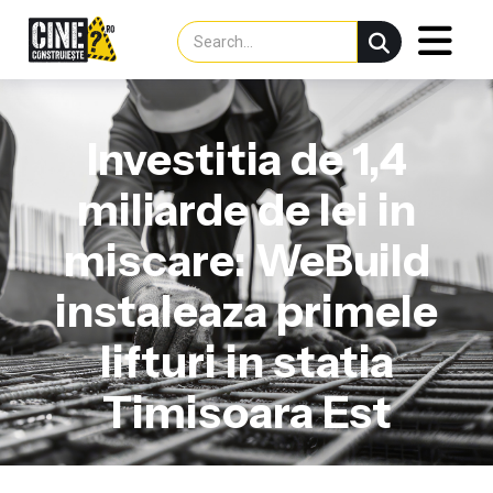
Investitia de 1,4
miliarde de lei in
miscare: WeBuild
instaleaza primele
lifturi in statia
Timisoara Est