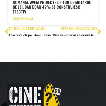
ROMANIA: AVEM PROIECTE DE 400 DE MILIARDE
DE LEI, DAR DOAR 42% SE CONSTRUIESC
EFECTIV
VEZI MAI MULT
ȘTIREA ANTERIOARĂ
ȘTIREA URMĂTOARE
Adio restrictii pe Jibou – Ileanda: Grupul Selina a finalizat modernizarea a 14 kilometri de cale ferata
Cine va superviza lucrarile la cele 23 de statii ale Trenului Metropolitan Cluj?