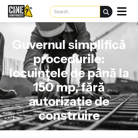
Guvernul simplifică
procedurile:
locuințele de până la
150 mp, fără
autorizație de
construire