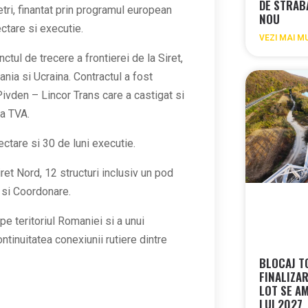
DE STRAB
tri, finantat prin programul european
NOU
ctare si executie.
VEZI MAI M
tul de trecere a frontierei de la Siret,
nia si Ucraina. Contractul a fost
Pivden – Lincor Trans care a castigat si
ara TVA.
ectare si 30 de luni executie.
iret Nord, 12 structuri inclusiv un pod
e si Coordonare.
 teritoriul Romaniei si a unui
tinuitatea conexiunii rutiere dintre
BLOCAJ T
FINALIZA
LOT SE A
LUI 2027