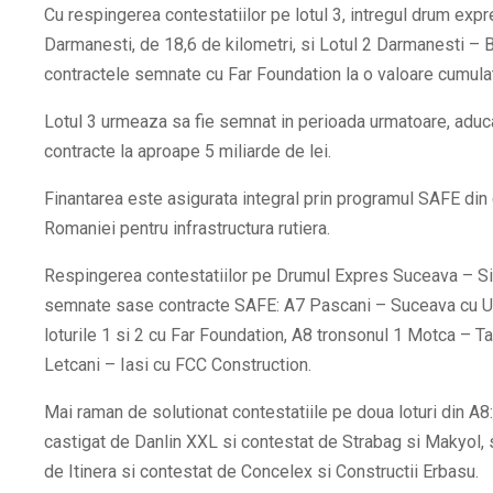
Cu respingerea contestatiilor pe lotul 3, intregul drum exp
Darmanesti, de 18,6 de kilometri, si Lotul 2 Darmanesti – B
contractele semnate cu Far Foundation la o valoare cumulat
Lotul 3 urmeaza sa fie semnat in perioada urmatoare, aducan
contracte la aproape 5 miliarde de lei.
Finantarea este asigurata integral prin programul SAFE din 
Romaniei pentru infrastructura rutiera.
Respingerea contestatiilor pe Drumul Expres Suceava – Sire
semnate sase contracte SAFE: A7 Pascani – Suceava cu U
loturile 1 si 2 cu Far Foundation, A8 tronsonul 1 Motca – 
Letcani – Iasi cu FCC Construction.
Mai raman de solutionat contestatiile pe doua loturi din A8
castigat de Danlin XXL si contestat de Strabag si Makyol, s
de Itinera si contestat de Concelex si Constructii Erbasu.