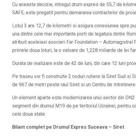
Cu aceasta decizie, intregul drum expres de 55,7 de kilome
SAFE, este pregatit pentru demararea contractelor de proie
Lotul 3 are 12,7 de kilometri si asigura conexiunea spre punc
una dintre cele mai importante porti de legatura dintre Roma
atribuit aceleiasi asocieri Far Foundation – Automagistral 
primele doua loturi, la o valoare de 1,228 miliarde de lei f
Durata de realizare este de 42 de luni, din care 12 luni proi
Pe traseu vor fi construite 2 noduri rutiere la Siret Sud si S
de 967 de metri peste raul Siret si un Centru de Intretiner
Un element aparte este modernizarea unui sector din DN2 pe
segment din drumul M19 de pe teritoriul Ucrainei, pentru con
cele doua state.
Bilant complet pe Drumul Expres Suceava – Siret