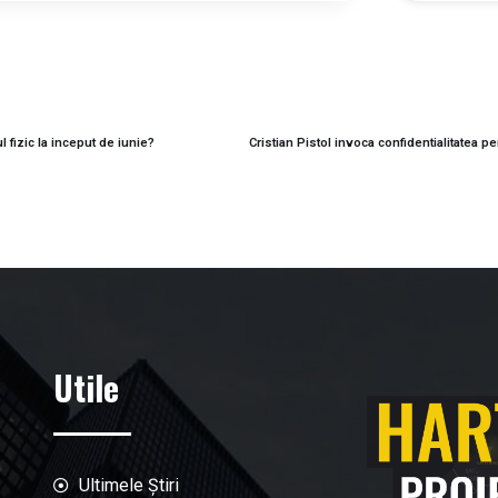
 fizic la inceput de iunie?
Utile
Ultimele Știri