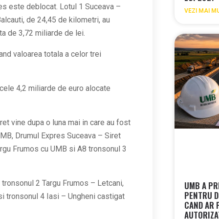
res este deblocat. Lotul 1 Suceava –
VEZI MAI M
alcauti, de 24,45 de kilometri, au
a de 3,72 miliarde de lei.
d valoarea totala a celor trei
cele 4,2 miliarde de euro alocate
t vine dupa o luna mai in care au fost
MB, Drumul Expres Suceava – Siret
Targu Frumos cu UMB si A8 tronsonul 3
: tronsonul 2 Targu Frumos – Letcani,
UMB A PR
PENTRU D
i tronsonul 4 Iasi – Ungheni castigat
CAND AR 
AUTORIZA