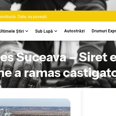
nstrucții. Date, nu povești.
Autostrăzi
Drumuri Exp
Ultimele Știri
Sub Lupă
s Suceava – Siret 
e a ramas castigato