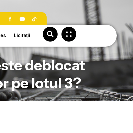
res
Licitații
este deblocat
r pe lotul 3?