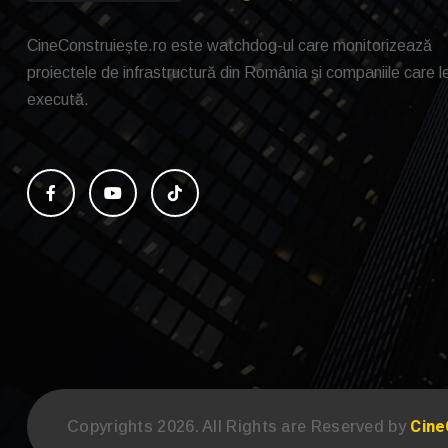
CineConstruiește.ro este watchdog-ul care monitorizează
proiectele de infrastructură din România și companiile care l
execută.
Cine
Copyrights 2026. All Rights are Reserved by