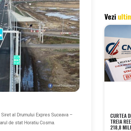
Vezi
ulti
CURTEA DE
 – Siret al Drumului Expres Suceava –
TREIA REE
etarul de stat Horatiu Cosma.
218,8 MIL