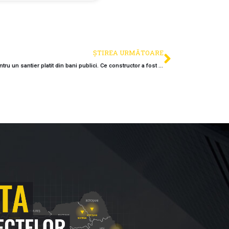
ȘTIREA URMĂTOARE
Cristian Pistol invoca confidentialitatea pentru un santier platit din bani publici. Ce constructor a fost avertizat sa nu faca declaratii publice?