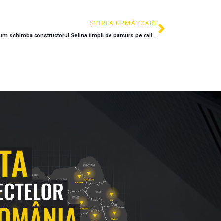
ȘTIREA URMĂTOARE
Dupa Jibou – Ileanda, urmeaza Bihorul: Cum schimba constructorul Selina timpii de parcurs pe caile ferate din vestul tarii?