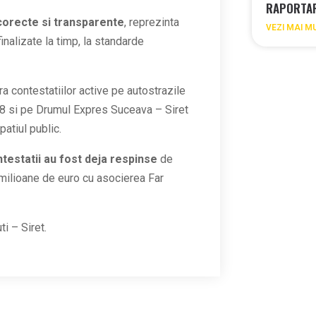
RAPORTAR
 corecte si transparente
, reprezinta
VEZI MAI M
inalizate la timp, la standarde
a contestatiilor active pe autostrazile
8 si pe Drumul Expres Suceava – Siret
patiul public.
ntestatii au fost deja respinse
de
milioane de euro cu asocierea Far
ti – Siret.