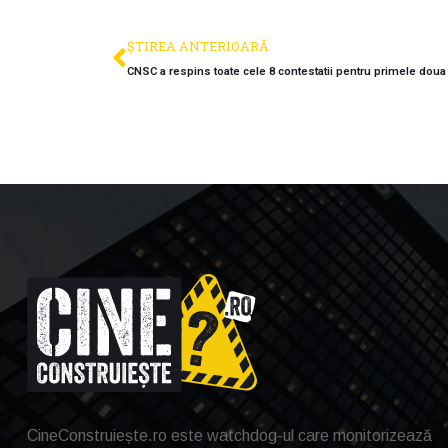
ȘTIREA ANTERIOARĂ
CNSC a respins toate cele 8 contestatii pentru primele doua 
CineConstruiește.ro este watchdog-ul care monitorizează