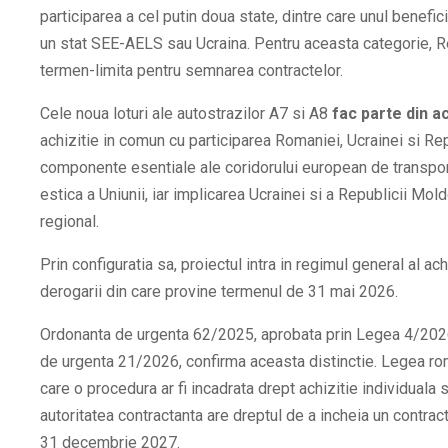
participarea a cel putin doua state, dintre care unul benefic
un stat SEE-AELS sau Ucraina. Pentru aceasta categorie, R
termen-limita pentru semnarea contractelor.
Cele noua loturi ale autostrazilor A7 si A8
fac parte din ac
achizitie in comun cu participarea Romaniei, Ucrainei si Re
componente esentiale ale coridorului european de transport 
estica a Uniunii, iar implicarea Ucrainei si a Republicii Mold
regional.
Prin configuratia sa, proiectul intra in regimul general al ac
derogarii din care provine termenul de 31 mai 2026.
Ordonanta de urgenta 62/2025, aprobata prin Legea 4/2026
de urgenta 21/2026, confirma aceasta distinctie. Legea ro
care o procedura ar fi incadrata drept achizitie individuala s
autoritatea contractanta are dreptul de a incheia un contrac
31 decembrie 2027.