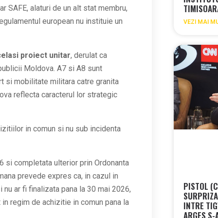
TIMISOA
iar SAFE, alaturi de un alt stat membru,
egulamentul european nu instituie un
VEZI MAI M
elasi proiect unitar
, derulat ca
publicii Moldova. A7 si A8 sunt
si mobilitate militara catre granita
ova reflecta caracterul lor strategic
hizitiilor in comun si nu sub incidenta
 si completata ulterior prin Ordonanta
mana prevede expres ca, in cazul in
PISTOL (
i nu ar fi finalizata pana la 30 mai 2026,
SURPRIZA 
t in regim de achizitie in comun pana la
INTRE TIG
ARGES S-