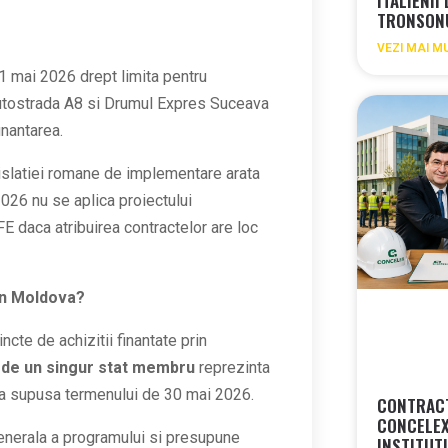
ITALIENII
TRONSON
VEZI MAI M
31 mai 2026 drept limita pentru
utostrada A8 si Drumul Expres Suceava
inantarea.
islatiei romane de implementare arata
026 nu se aplica proiectului
E daca atribuirea contractelor are loc
din Moldova?
te de achizitii finantate prin
e de un singur stat membru
reprezinta
ura supusa termenului de 30 mai 2026.
CONTRACT
CONCELEX
enerala a programului si presupune
INSTITUT