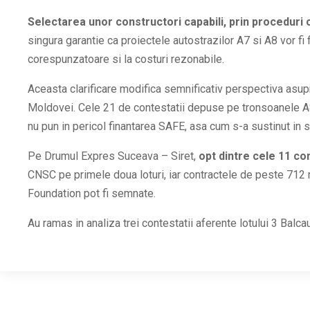
Selectarea unor constructori capabili, prin proceduri
singura garantie ca proiectele autostrazilor A7 si A8 vor fi f
corespunzatoare si la costuri rezonabile.
Aceasta clarificare modifica semnificativ perspectiva asupr
Moldovei. Cele 21 de contestatii depuse pe tronsoanele A
nu pun in pericol finantarea SAFE, asa cum s-a sustinut in s
Pe Drumul Expres Suceava – Siret,
opt dintre cele 11 co
CNSC pe primele doua loturi, iar contractele de peste 712 
Foundation pot fi semnate.
Au ramas in analiza trei contestatii aferente lotului 3 Balcau