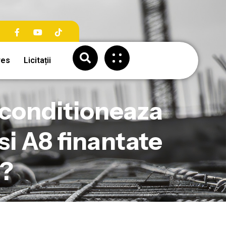
res
Licitații
 conditioneaza
i A8 finantate
E?