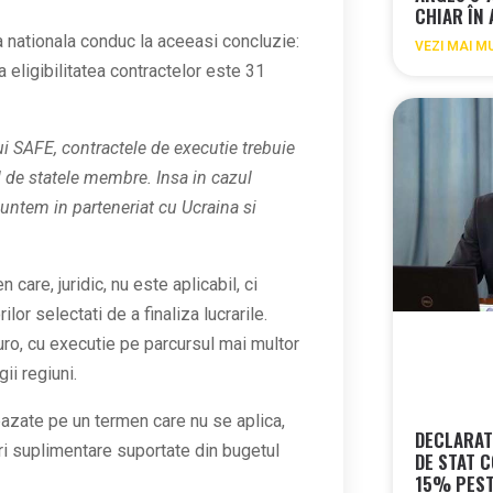
CHIAR ÎN
ia nationala conduc la aceeasi concluzie:
VEZI MAI M
a eligibilitatea contractelor este 31
ui SAFE, contractele de executie trebuie
l de statele membre. Insa in cazul
suntem in parteneriat cu Ucraina si
care, juridic, nu este aplicabil, ci
lor selectati de a finaliza lucrarile.
uro, cu executie pe parcursul mai multor
ii regiuni.
 bazate pe un termen care nu se aplica,
DECLARAT
uri suplimentare suportate din bugetul
DE STAT 
15% PEST