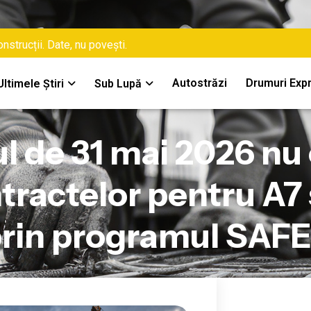
nstrucții. Date, nu povești.
Autostrăzi
Drumuri Exp
Ultimele Știri
Sub Lupă
l de 31 mai 2026 nu
ractelor pentru A7 s
rin programul SAF