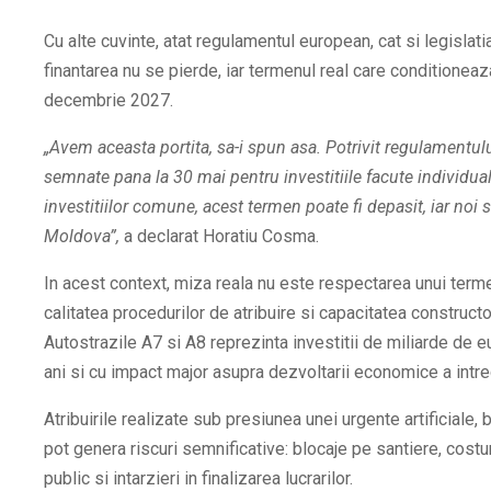
Cu alte cuvinte, atat regulamentul european, cat si legislat
finantarea nu se pierde, iar termenul real care conditioneaz
decembrie 2027.
„Avem aceasta portita, sa-i spun asa. Potrivit regulamentul
semnate pana la 30 mai pentru investitiile facute individua
investitiilor comune, acest termen poate fi depasit, iar noi 
Moldova”,
a declarat Horatiu Cosma.
In acest context, miza reala nu este respectarea unui termen 
calitatea procedurilor de atribuire si capacitatea constructori
Autostrazile A7 si A8 reprezinta investitii de miliarde de e
ani si cu impact major asupra dezvoltarii economice a intreg
Atribuirile realizate sub presiunea unei urgente artificiale,
pot genera riscuri semnificative: blocaje pe santiere, cost
public si intarzieri in finalizarea lucrarilor.