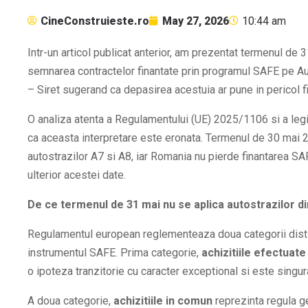
CineConstruieste.ro
May 27, 2026
10:44 am
Intr-un articol publicat anterior, am prezentat termenul de 
semnarea contractelor finantate prin programul SAFE pe A
– Siret sugerand ca depasirea acestuia ar pune in pericol f
O analiza atenta a Regulamentului (UE) 2025/1106 si a leg
ca aceasta interpretare este eronata. Termenul de 30 mai 2
autostrazilor A7 si A8, iar Romania nu pierde finantarea SAF
ulterior acestei date.
De ce termenul de 31 mai nu se aplica autostrazilor 
Regulamentul european reglementeaza doua categorii distinc
instrumentul SAFE. Prima categorie,
achizitiile efectuat
o ipoteza tranzitorie cu caracter exceptional si este sing
A doua categorie,
achizitiile in comun
reprezinta regula g