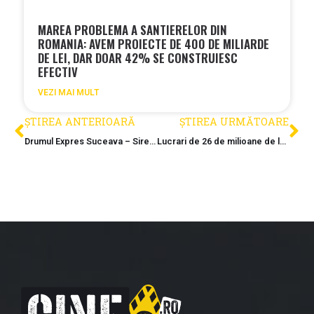
MAREA PROBLEMA A SANTIERELOR DIN
ROMANIA: AVEM PROIECTE DE 400 DE MILIARDE
DE LEI, DAR DOAR 42% SE CONSTRUIESC
EFECTIV
VEZI MAI MULT
ȘTIREA ANTERIOARĂ
ȘTIREA URMĂTOARE
Drumul Expres Suceava – Siret este deblocat complet. Cine a ramas castigator pe lotul 3?
Lucrari de 26 de milioane de lei autorizate pe segmentul CF Alesd – Frontiera Ungaria