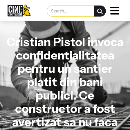
Cristian Pistol invoca
confidentialitatea
pentru un santier
platit din bani
publici. Ce
constructor a fost
avertizat sa nu faca