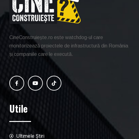
CineConstruiește.ro este watchdog-ul care
monitorizează proiectele de infrastructură din România
și companiile care le execută.
Utile
Ultimele Știri