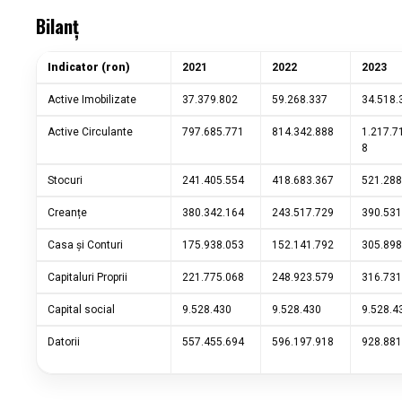
Bilanț
Indicator (ron)
2021
2022
2023
Active Imobilizate
37.379.802
59.268.337
34.518.
Active Circulante
797.685.771
814.342.888
1.217.7
8
Stocuri
241.405.554
418.683.367
521.28
Creanțe
380.342.164
243.517.729
390.531
Casa și Conturi
175.938.053
152.141.792
305.898
Capitaluri Proprii
221.775.068
248.923.579
316.731
Capital social
9.528.430
9.528.430
9.528.4
Datorii
557.455.694
596.197.918
928.881