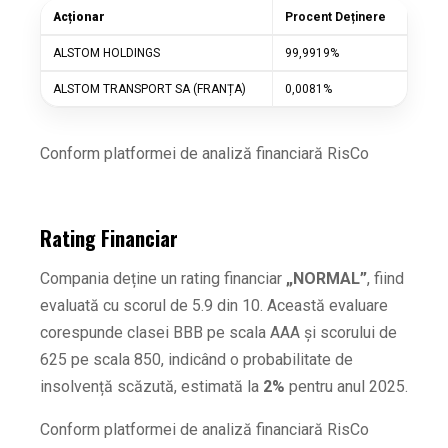
Acționar
Procent Deținere
ALSTOM HOLDINGS
99,9919%
ALSTOM TRANSPORT SA (FRANȚA)
0,0081%
Conform platformei de analiză financiară RisCo
Rating Financiar
Compania deține un rating financiar
„NORMAL”
, fiind
evaluată cu scorul de 5.9 din 10. Această evaluare
corespunde clasei BBB pe scala AAA și scorului de
625 pe scala 850, indicând o probabilitate de
insolvență scăzută, estimată la
2%
pentru anul 2025.
Conform platformei de analiză financiară RisCo