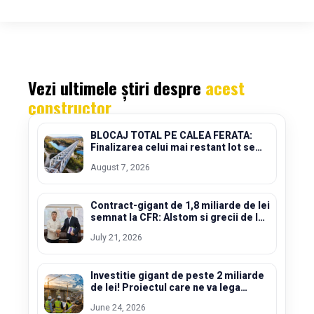
Vezi ultimele știri despre
acest
constructor
BLOCAJ TOTAL PE CALEA FERATA:
Finalizarea celui mai restant lot se
amana pana la sfarsitul lui 2027
August 7, 2026
Contract-gigant de 1,8 miliarde de lei
semnat la CFR: Alstom si grecii de la
Terna modernizeaza lotul Filiasi –
July 21, 2026
Igiroasa
Investitie gigant de peste 2 miliarde
de lei! Proiectul care ne va lega
direct de restul Europei a inceput in
June 24, 2026
forta