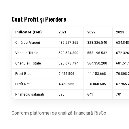
Cont Profit și Pierdere
Indicator (ron)
2021
2022
2023
Cifră de Afaceri
489.527.265
323.326.540
634.848
Venituri Totale
529.534.300
553.196.532
672.326
Cheltuieli Totale
520.078.794
564.350.200
601.517
Profit Brut
9.455.506
-11.153.668
70.808.
Profit Net
4.460.955
-16.860.605
67.965
Nr. mediu salariați
595
641
701
Conform platformei de analiză financiară RisCo