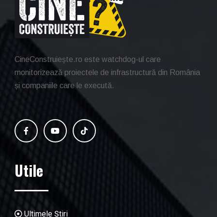
CineConstruiește.ro este watchdog-ul care
monitorizează proiectele de infrastructură din România
și companiile care le execută.
Utile
Ultimele Știri