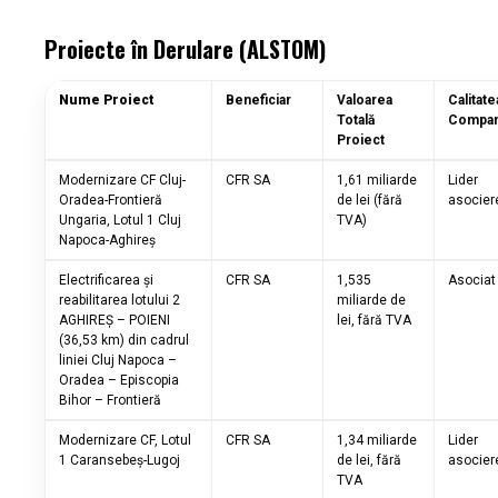
Proiecte în Derulare (ALSTOM)
Nume Proiect
Beneficiar
Valoarea
Calitate
Totală
Compan
Proiect
Modernizare CF Cluj-
CFR SA
1,61 miliarde
Lider
Oradea-Frontieră
de lei (fără
asocier
Ungaria, Lotul 1 Cluj
TVA)
Napoca-Aghireș
Electrificarea și
CFR SA
1,535
Asocia
reabilitarea lotului 2
miliarde de
AGHIREȘ – POIENI
lei, fără TVA
(36,53 km) din cadrul
liniei Cluj Napoca –
Oradea – Episcopia
Bihor – Frontieră
Modernizare CF, Lotul
CFR SA
1,34 miliarde
Lider
1 Caransebeș-Lugoj
de lei, fără
asocier
TVA