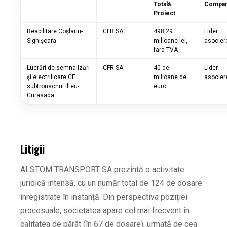
Totală
Compan
Proiect
Reabilitare Coșlariu-
CFR SA
498,29
Lider
Sighișoara
milioane lei,
asocier
fara TVA
Lucrări de semnalizări
CFR SA
40 de
Lider
şi electrificare CF
milioane de
asocier
subtronsonul Ilteu-
euro
Gurasada
Litigii
ALSTOM TRANSPORT SA prezintă o activitate
juridică intensă, cu un număr total de 124 de dosare
înregistrate în instanță. Din perspectiva poziției
procesuale, societatea apare cel mai frecvent în
calitatea de pârât (în 67 de dosare), urmată de cea