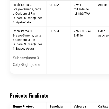
Reabilitarea CF
CFR SA
2,941
Asociat
Brașov-Simeria, parte
miliarde de
a Coridorului Rin-
lei, fără TVA
Dunăre, Subsecțiunea
2. Apața-Cața
Reabilitarea CF
CFR SA
2.979.386.42
Lider
Brașov-Simeria, parte
3,41 lei
asocier
a Coridorului Rin-
Dunăre, Subsecţiunea
1. Braşov-Apaţa
Subsecțiunea 3.
Caţa-Sighişoara
Proiecte Finalizate
Nume Proiect
Beneficiar
Valoarea
Calitate