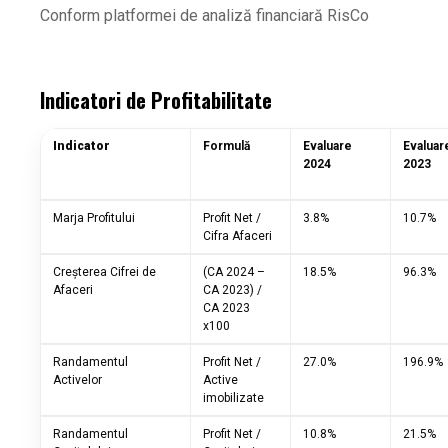
Conform platformei de analiză financiară RisCo
Indicatori de Profitabilitate
Indicator
Formulă
Evaluare
Evaluar
2024
2023
Marja Profitului
Profit Net /
3.8%
10.7%
Cifra Afaceri
Creșterea Cifrei de
(CA 2024 –
18.5%
96.3%
Afaceri
CA 2023) /
CA 2023
x100
Randamentul
Profit Net /
27.0%
196.9%
Activelor
Active
imobilizate
Randamentul
Profit Net /
10.8%
21.5%