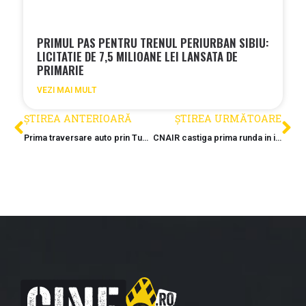
PRIMUL PAS PENTRU TRENUL PERIURBAN SIBIU:
LICITATIE DE 7,5 MILIOANE LEI LANSATA DE
PRIMARIE
VEZI MAI MULT
ȘTIREA ANTERIOARĂ
ȘTIREA URMĂTOARE
Prima traversare auto prin Tunelul Robesti marcheaza un avans istoric pe sectiunea montana a Autostrazii Sibiu – Pitesti
CNAIR castiga prima runda in instanta si pastreaza in portofoliu cele cinci mari proiecte de infrastructura