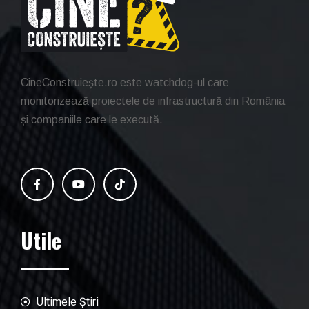
CineConstruiește.ro este watchdog-ul care
monitorizează proiectele de infrastructură din România
și companiile care le execută.
Utile
Ultimele Știri