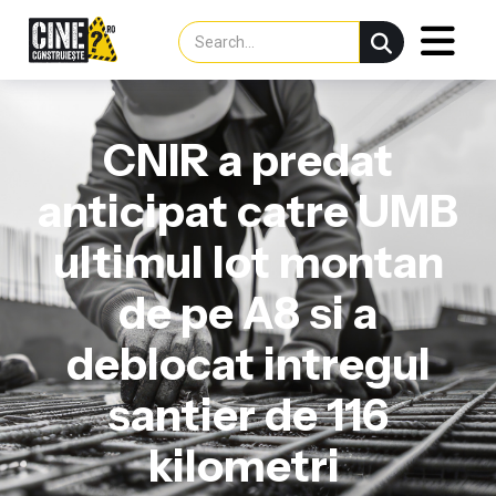
CNIR a predat
anticipat catre UMB
ultimul lot montan
de pe A8 si a
deblocat intregul
santier de 116
kilometri