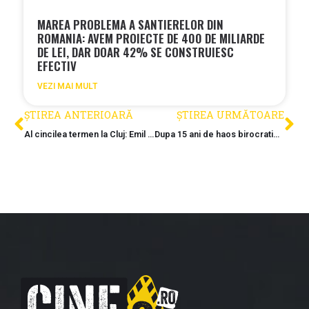
MAREA PROBLEMA A SANTIERELOR DIN
ROMANIA: AVEM PROIECTE DE 400 DE MILIARDE
DE LEI, DAR DOAR 42% SE CONSTRUIESC
EFECTIV
VEZI MAI MULT
ȘTIREA ANTERIOARĂ
ȘTIREA URMĂTOARE
Al cincilea termen la Cluj: Emil Boc amana din nou deschiderea tronsonului 1 al centurii metropolitane, ruta Cluj – Floresti
Dupa 15 ani de haos birocratic, Pasajul Basarab intra oficial in reparatii