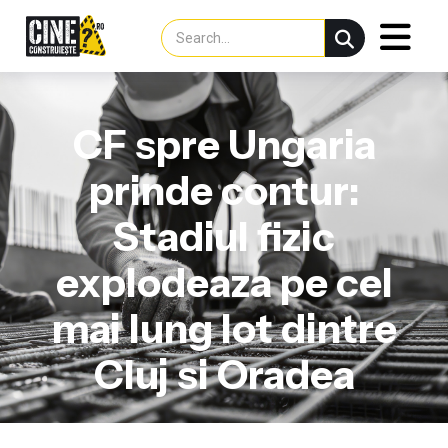
CF spre Ungaria
prinde contur:
Stadiul fizic
explodeaza pe cel
mai lung lot dintre
Cluj si Oradea