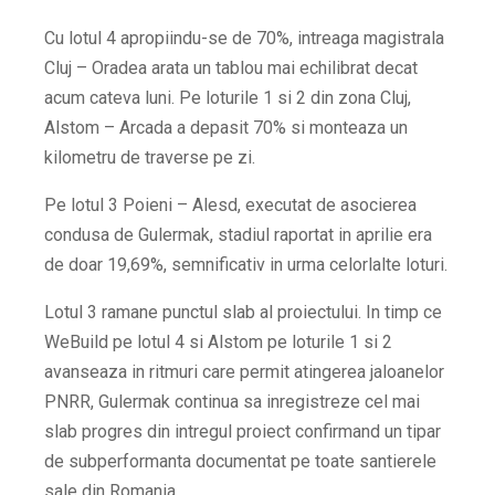
Cu lotul 4 apropiindu-se de 70%, intreaga magistrala
Cluj – Oradea arata un tablou mai echilibrat decat
acum cateva luni. Pe loturile 1 si 2 din zona Cluj,
Alstom – Arcada a depasit 70% si monteaza un
kilometru de traverse pe zi.
Pe lotul 3 Poieni – Alesd, executat de asocierea
condusa de Gulermak, stadiul raportat in aprilie era
de doar 19,69%, semnificativ in urma celorlalte loturi.
Lotul 3 ramane punctul slab al proiectului. In timp ce
WeBuild pe lotul 4 si Alstom pe loturile 1 si 2
avanseaza in ritmuri care permit atingerea jaloanelor
PNRR, Gulermak continua sa inregistreze cel mai
slab progres din intregul proiect confirmand un tipar
de subperformanta documentat pe toate santierele
sale din Romania.