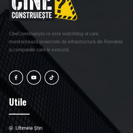
CineConstruiește.ro este watchdog-ul care
monitorizează proiectele de infrastructură din România
și companiile care le execută.
Utile
Ultimele Știri