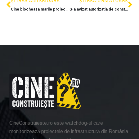
ȘTIREA ANTERIOARĂ
ȘTIREA URMĂTOARE
Cine blocheaza marile proiecte? Detaliile care dau peste cap termenele promise pentru autostrazi
S-a avizat autorizatia de construire pentru intreaga lungime a primului tronson de autostrada dintr-o zona cheie
CineConstruiește.ro este watchdog-ul care
monitorizează proiectele de infrastructură din România