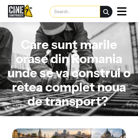
Care sunt marile
orase din Romania
unde se va construi o
retea complet noua
de transport?