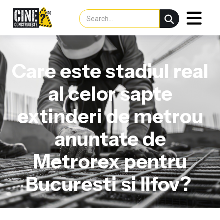
Care este stadiul real
al celor sapte
extinderi de metrou
anuntate de
Metrorex pentru
Bucuresti si Ilfov?