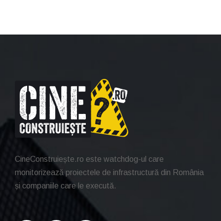
CineConstruiește.ro este watchdog-ul care
monitorizează proiectele de infrastructură din România
și companiile care le execută.