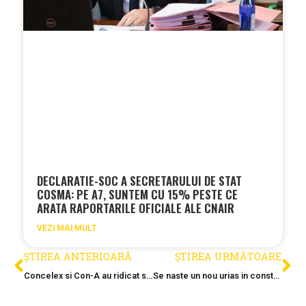
DECLARATIE-SOC A SECRETARULUI DE STAT
COSMA: PE A7, SUNTEM CU 15% PESTE CE
ARATA RAPORTARILE OFICIALE ALE CNAIR
VEZI MAI MULT
ȘTIREA ANTERIOARĂ
ȘTIREA URMĂTOARE
Concelex si Con-A au ridicat spitalul de 120 de milioane de lei din Alba in timp record. Cand se va deschide?
Se naste un nou urias in constructii: Erbasu urca pe locul 4 in Romania si prinde din urma grupul UMB