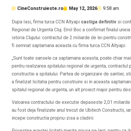
CineConstruieste.ro
May 12, 2026
9:58 am
Dupa Iasi, firma turca CCN Altyapi
castiga definitiv
si cont
Regional de Urgenta Cluj. Emil Boc a confirmat finalul uneia d
istoria Clujului: contractul de 2 miliarde de lei pentru cons
fi semnat saptamana aceasta cu firma turca CCN Altyapi.
„Sunt toate sansele ca saptamana aceasta, poate chiar mai
pentru realizarea spitalului regional de urgenta, contractul
constructie a spitalului. Partea de organizare de santier, s
a finalizat licitatia pentru construire si in aceasta saptam
spitalul regional de urgenta, un alt proiect major pentru dest
Valoarea contractului de executie depaseste 2,01 miliarde d
au fost deja finalizate anul trecut de Ubitech Constructii,
incepe constructia propriu-zisa a cladirii.
Povestea acestei licitatii merita spusa pe larg, pentru ca i