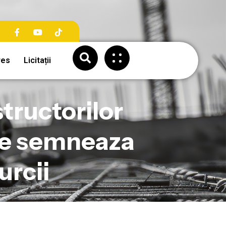
res
Licitații
tructorilor
 se semneaza
urcii