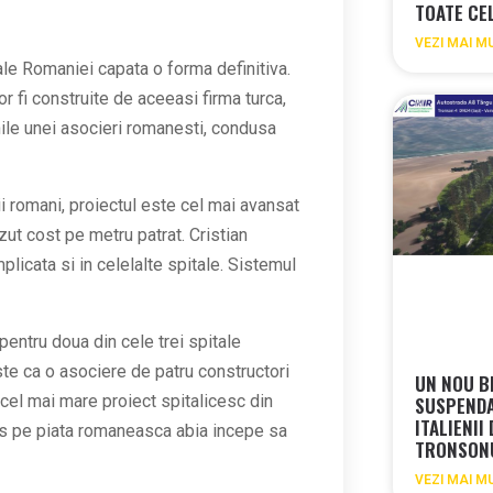
TOATE CE
VEZI MAI M
 ale Romaniei capata o forma definitiva.
or fi construite de aceeasi firma turca,
nile unei asocieri romanesti, condusa
i romani, proiectul este cel mai avansat
zut cost pe metru patrat. Cristian
plicata si in celelalte spitale. Sistemul
pentru doua din cele trei spitale
ste ca o asociere de patru constructori
UN NOU B
r cel mai mare proiect spitalicesc din
SUSPEND
ITALIENII
ares pe piata romaneasca abia incepe sa
TRONSON
VEZI MAI M