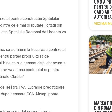
UMB A PR
PENTRU D
CAND AR 
AUTORIZA
ractul pentru constructia Spitalului
VEZI MAI M
intre cele mai disputate licitatii din
tructia Spitalului Regional de Urgenta va
ne, sa semnam la Bucuresti contractul
 pentru partea propriu-zisa de
titi bine ca s-a semnat deja, dar acum s-
ana se va semna contractul si pentru
inele Clujului.”
e lei fara TVA. Lucrarile pregatitoare
 iar dupa semnare CCN Altyapi poate
MAREA PR
DIN ROMA
lustreaza modul in care firmele