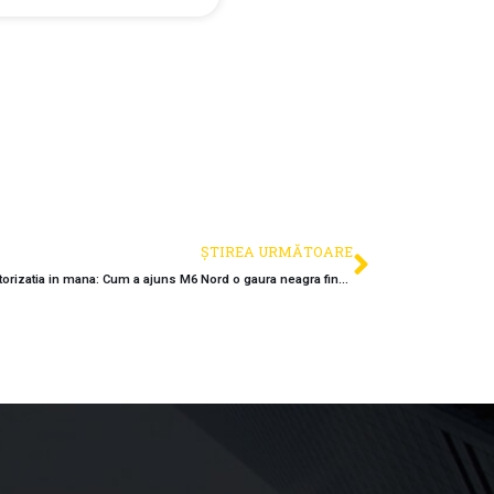
ȘTIREA URMĂTOARE
Refuzati de Comisia Europeana, dar cu autorizatia in mana: Cum a ajuns M6 Nord o gaura neagra finantata exclusiv din imprumuturi