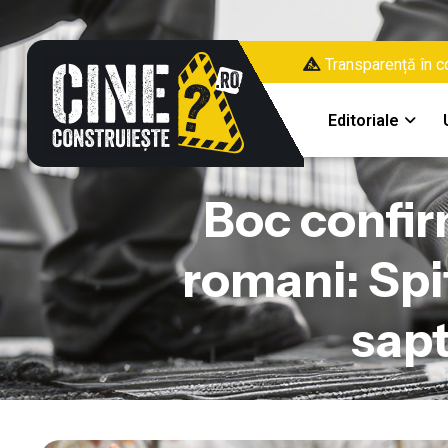
Transparență în co
Editoriale
Boc confir
romani: Spi
sapt