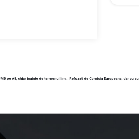
Sabotaj la Autostrada Unirii? Danlin XXL blocheaza din nou UMB pe A8, chiar inainte de termenul limita pentru fondurile europene