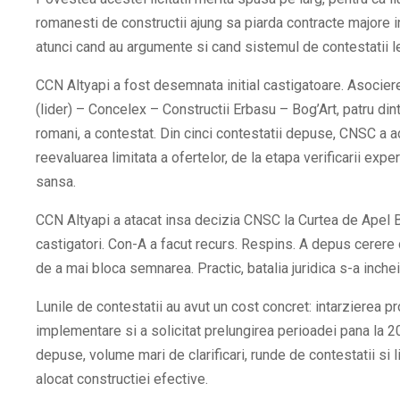
romanesti de constructii ajung sa piarda contracte majore in 
atunci cand au argumente si cand sistemul de contestatii le
CCN Altyapi a fost desemnata initial castigatoare. Asoci
(lider) – Concelex – Constructii Erbasu – Bog’Art, patru din
romani, a contestat. Din cinci contestatii depuse, CNSC a 
reevaluarea limitata a ofertelor, de la etapa verificarii expe
sansa.
CCN Altyapi a atacat insa decizia CNSC la Curtea de Apel Bu
castigatori. Con-A a facut recurs. Respins. A depus cerere d
de a mai bloca semnarea. Practic, batalia juridica s-a inchei
Lunile de contestatii au avut un cost concret: intarzierea pr
implementare si a solicitat prelungirea perioadei pana la
depuse, volume mari de clarificari, runde de contestatii si li
alocat constructiei efective.