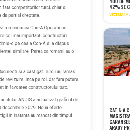
400 DE MI
42% SE C
fata competitorilor turci, chiar si
 da partial dreptate.
VEZI MAI M
erea romaneasca Con-A Operations
tre cei mai importanti constructori
admis-o pe cea a Con-A si a dispus
rientei similare. Parea ca romanii au o
curesti si a castigat. Turcii au ramas
e revizuire. Inca pe rol, dar fara putere
at in favoarea constructorului turc.
oiectului. ANDIS a actualizat graficul de
 20 decembrie 2029. Noua oferte
CAT S-A 
MAGISTRA
tigii in instanta au mancat din timpul
CARANSEB
ARAD? PR