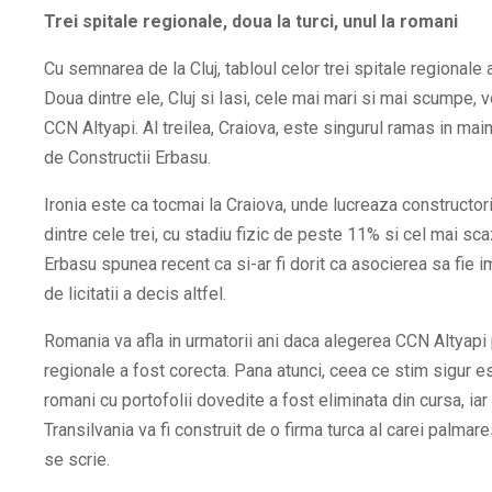
Trei spitale regionale, doua la turci, unul la romani
Cu semnarea de la Cluj, tabloul celor trei spitale regionale
Doua dintre ele, Cluj si Iasi, cele mai mari si mai scumpe, v
CCN Altyapi. Al treilea, Craiova, este singurul ramas in mai
de Constructii Erbasu.
Ironia este ca tocmai la Craiova, unde lucreaza constructori
dintre cele trei, cu stadiu fizic de peste 11% si cel mai sca
Erbasu spunea recent ca si-ar fi dorit ca asocierea sa fie im
de licitatii a decis altfel.
Romania va afla in urmatorii ani daca alegerea CCN Altyapi 
regionale a fost corecta. Pana atunci, ceea ce stim sigur e
romani cu portofolii dovedite a fost eliminata din cursa, ia
Transilvania va fi construit de o firma turca al carei palm
se scrie.