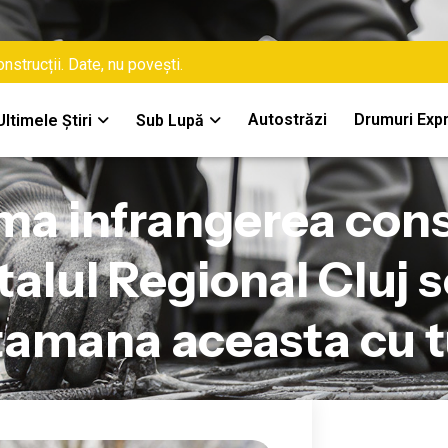
nstrucții. Date, nu povești.
Autostrăzi
Drumuri Exp
Ultimele Știri
Sub Lupă
ma infrangerea cons
talul Regional Cluj
amana aceasta cu t