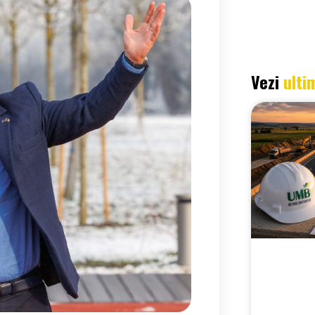
Vezi
ulti