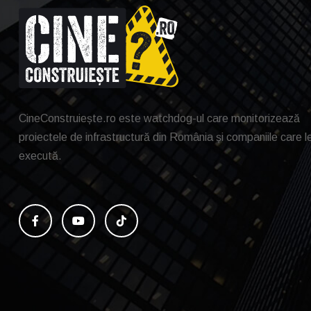
CineConstruiește.ro este watchdog-ul care monitorizează
proiectele de infrastructură din România și companiile care l
execută.