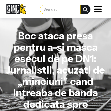
Boc ataca presa
pentru a-si masca
esecul de pe DN1:
Jurnalistii, acuzati de
„minciuni” cand
intreaba de banda
dedicata spre