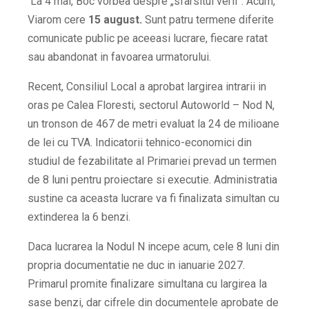
La 4 mai, Boc vorbea despre „sfarsitul verii”. Acum,
Viarom cere
15 august.
Sunt patru termene diferite
comunicate public pe aceeasi lucrare, fiecare ratat
sau abandonat in favoarea urmatorului.
Recent, Consiliul Local a aprobat largirea intrarii in
oras pe Calea Floresti, sectorul Autoworld – Nod N,
un tronson de 467 de metri evaluat la 24 de milioane
de lei cu TVA. Indicatorii tehnico-economici din
studiul de fezabilitate al Primariei prevad un termen
de 8 luni pentru proiectare si executie. Administratia
sustine ca aceasta lucrare va fi finalizata simultan cu
extinderea la 6 benzi.
Daca lucrarea la Nodul N incepe acum, cele 8 luni din
propria documentatie ne duc in ianuarie 2027.
Primarul promite finalizare simultana cu largirea la
sase benzi, dar cifrele din documentele aprobate de