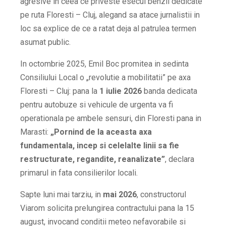
agresive in ceea ce priveste esecul benzii dedicate
pe ruta Floresti – Cluj, alegand sa atace jurnalistii in
loc sa explice de ce a ratat deja al patrulea termen
asumat public.
In octombrie 2025, Emil Boc promitea in sedinta
Consiliului Local o „revolutie a mobilitatii” pe axa
Floresti – Cluj: pana la
1 iulie 2026
banda dedicata
pentru autobuze si vehicule de urgenta va fi
operationala pe ambele sensuri, din Floresti pana in
Marasti:
„Pornind de la aceasta axa
fundamentala, incep si celelalte linii sa fie
restructurate, regandite, reanalizate”
, declara
primarul in fata consilierilor locali.
Sapte luni mai tarziu, in
mai 2026
, constructorul
Viarom solicita prelungirea contractului pana la 15
august, invocand conditii meteo nefavorabile si