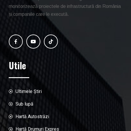
monitorizează proiectele de infrastructură din România
și companiile care le execută.
Utile
Ultimele Știri
Sub lupă
Hartă Autostrăzi
Hartă Drumuri Expres