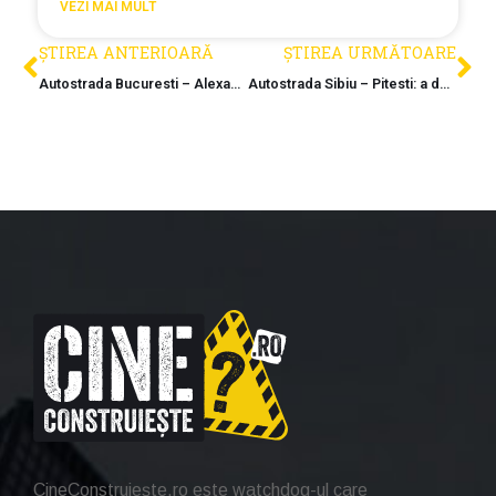
VEZI MAI MULT
ȘTIREA ANTERIOARĂ
ȘTIREA URMĂTOARE
Autostrada Bucuresti – Alexandria a primit avizul final si intra in linie dreapta pentru licitatie
Autostrada Sibiu – Pitesti: a doua galerie a tunelului Robesti a fost strapunsa. Ambele galerii, finalizate la o saptamana distanta
CineConstruiește.ro este watchdog-ul care