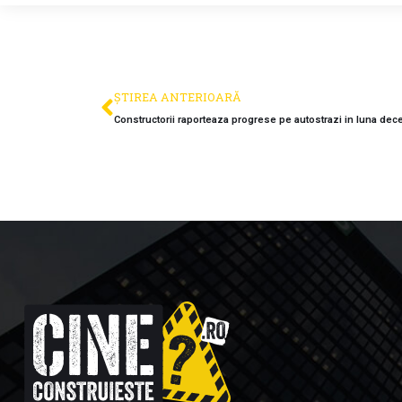
ȘTIREA ANTERIOARĂ
Constructorii raporteaza progrese pe autostrazi in luna de