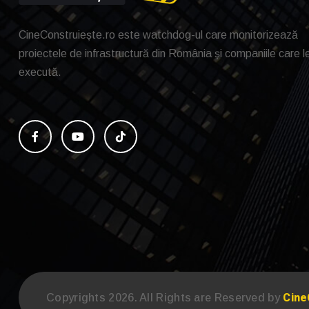
CineConstruiește.ro este watchdog-ul care monitorizează
proiectele de infrastructură din România și companiile care l
execută.
Cine
Copyrights 2026. All Rights are Reserved by