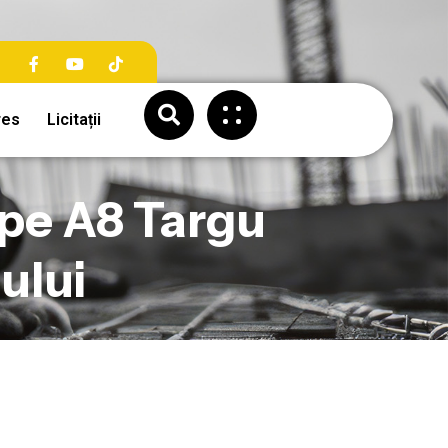
res
Licitații
 pe A8 Targu
ului