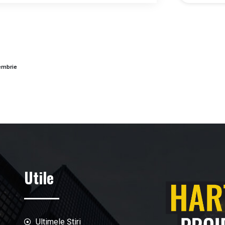
cembrie
Utile
Ultimele Știri