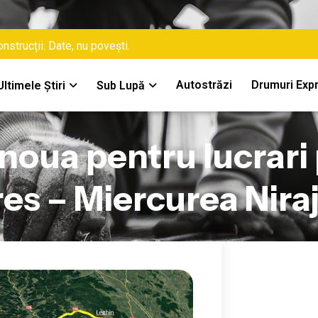
nstrucții. Date, nu povești.
Autostrăzi
Drumuri Exp
Ultimele Știri
Sub Lupă
 noua pentru lucrari
es – Miercurea Niraj