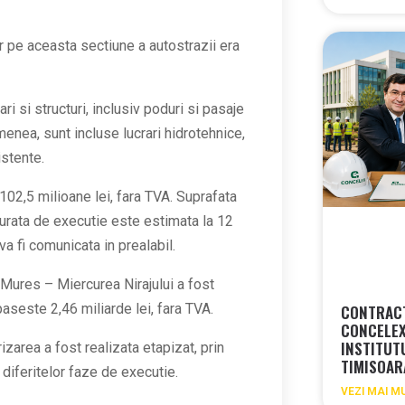
lor pe aceasta sectiune a autostrazii era
ri si structuri, inclusiv poduri si pasaje
nea, sunt incluse lucrari hidrotehnice,
istente.
02,5 milioane lei, fara TVA. Suprafata
durata de executie este estimata la 12
 va fi comunicata in prealabil.
 Mures – Miercurea Nirajului a fost
paseste 2,46 miliarde lei, fara TVA.
CONTRACT
CONCELEX
INSTITUT
rizarea a fost realizata etapizat, prin
TIMISOA
diferitelor faze de executie.
VEZI MAI M