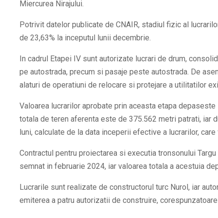
Miercurea Nirajului.
Potrivit datelor publicate de CNAIR, stadiul fizic al lucrari
de 23,63% la inceputul lunii decembrie.
In cadrul Etapei IV sunt autorizate lucrari de drum, consolida
pe autostrada, precum si pasaje peste autostrada. De aseme
alaturi de operatiuni de relocare si protejare a utilitatilor ex
Valoarea lucrarilor aprobate prin aceasta etapa depaseste 1
totala de teren aferenta este de 375.562 metri patrati, iar 
luni, calculate de la data inceperii efective a lucrarilor, care
Contractul pentru proiectarea si executia tronsonului Targu
semnat in februarie 2024, iar valoarea totala a acestuia de
Lucrarile sunt realizate de constructorul turc Nurol, iar auto
emiterea a patru autorizatii de construire, corespunzatoare 