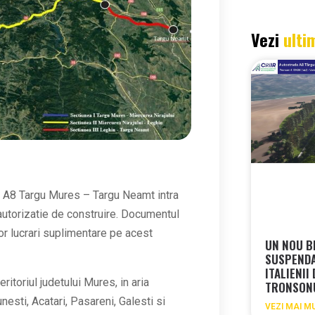
Vezi
ulti
ii A8 Targu Mures – Targu Neamt intra
autorizatie de construire. Documentul
or lucrari suplimentare pe acest
UN NOU B
SUSPEND
ITALIENII
itoriul judetului Mures, in aria
TRONSON
unesti, Acatari, Pasareni, Galesti si
VEZI MAI M