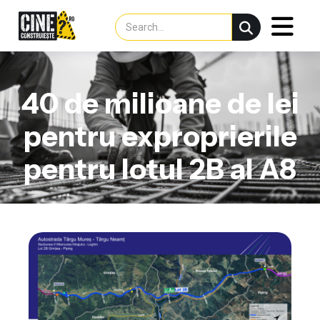
40 de milioane de lei
pentru exproprierile
pentru lotul 2B al A8