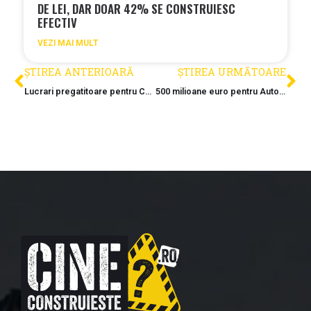
DE LEI, DAR DOAR 42% SE CONSTRUIESC
EFECTIV
VEZI MAI MULT
ȘTIREA ANTERIOARĂ
ȘTIREA URMĂTOARE
Lucrari pregatitoare pentru Centura Vest a Timisoarei
500 milioane euro pentru Autostrada Sibiu–Pitesti. Guvernul aproba imprumutul