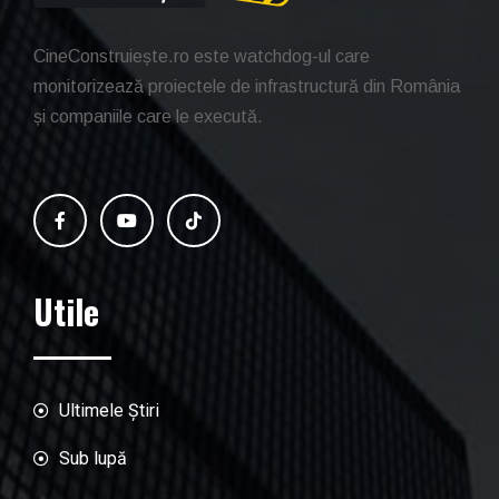
CineConstruiește.ro este watchdog-ul care
monitorizează proiectele de infrastructură din România
și companiile care le execută.
Utile
Ultimele Știri
Sub lupă